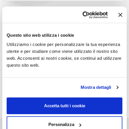
Ho letto l'informativa sulla privacy e
Questo sito web utilizza i cookie
acconsento al trattamento dei miei
dati personali.
(
informativa completa
)
Utilizziamo i cookie per personalizzare la tua esperienza
utente e per studiare come viene utilizzato il nostro sito
web. Acconsenti ai nostri cookie, se continui ad utilizzare
questo sito web.
Mostra dettagli
Invia richiesta
Accetta tutti i cookie
Personalizza