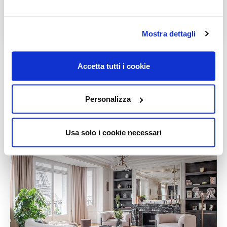
Mostra dettagli
The Mesa Modern
Accetta tutti i cookie
House
Personalizza
Residential
Usa solo i cookie necessari