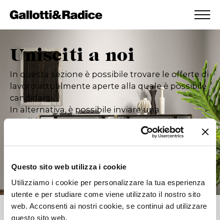
AGGIUNTO ALLA WISHLIST
VEDI LA TUA WISHLIST
Unisciti a noi
In questa sezione è possibile trovare le offerte di
lavoro attualmente aperte alla quale è possibile
candidarsi.
In alternativa, è possibile inviare una
candidatura spontanea nella sezione dedicata.
Candidatura spontanea
Questo sito web utilizza i cookie
Utilizziamo i cookie per personalizzare la tua esperienza
utente e per studiare come viene utilizzato il nostro sito
web. Acconsenti ai nostri cookie, se continui ad utilizzare
questo sito web.