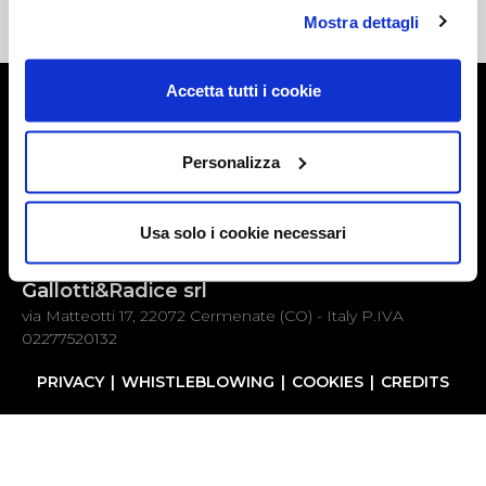
Mostra dettagli
Accetta tutti i cookie
Seguici su
Personalizza
Usa solo i cookie necessari
Gallotti&Radice srl
via Matteotti 17, 22072 Cermenate (CO) - Italy P.IVA
02277520132
PRIVACY
WHISTLEBLOWING
COOKIES
CREDITS