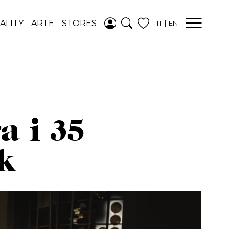
AGGIUNTO ALLA
ALITY
ARTE
STORES
IT
EN
WISHLIST
VEDI LA TUA
WISHLIST
a i 35
k