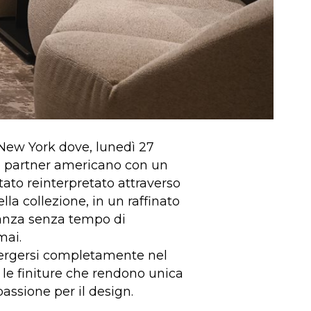
 New York dove, lunedì 27
oso partner americano con un
stato reinterpretato attraverso
la collezione, in un raffinato
ganza senza tempo di
 mai.
mmergersi completamente nel
le finiture che rendono unica
assione per il design.