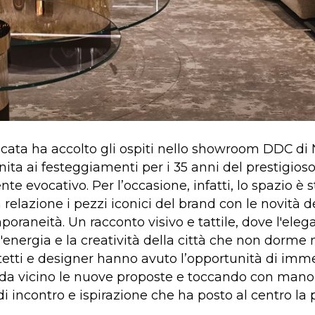
icata ha accolto gli ospiti nello showroom DDC di
unita ai festeggiamenti per i 35 anni del prestigi
te evocativo. Per l’occasione, infatti, lo spazio è 
elazione i pezzi iconici del brand con le novità del
oraneità. Un racconto visivo e tattile, dove l'ele
l'energia e la creatività della città che non dorme
hitetti e designer hanno avuto l’opportunità di i
a vicino le nuove proposte e toccando con mano 
incontro e ispirazione che ha posto al centro la p