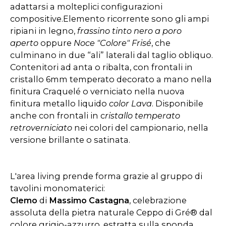
adattarsi a molteplici configurazioni
compositive.Elemento ricorrente sono gli ampi
ripiani in legno,
frassino tinto nero a poro
aperto
oppure
Noce "Colore" Frisé
, che
culminano in due “ali” laterali dal taglio obliquo.
Contenitori ad anta o ribalta, con frontali in
cristallo 6mm temperato decorato a mano nella
finitura Craquelé o verniciato nella nuova
finitura metallo liquido
color Lava
. Disponibile
anche con frontali in c
ristallo temperato
retroverniciato
nei colori del campionario, nella
versione brillante o satinata.
L'area living prende forma grazie al gruppo di
tavolini monomaterici:
Clemo
di
Massimo Castagna
, celebrazione
assoluta della pietra naturale Ceppo di Gré® dal
colore grigio-azzurro, estratta sulla sponda