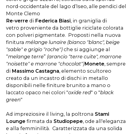
nord-occidentale del lago d’Iseo, alle pendici del
Monte Clemo
Re-verre
di
Federica Biasi
, in graniglia di
vetro proveniente da bottiglie riciclate colorata
con polveri pigmentate. Proposti nella nuova
finitura
mélange lunaire (bianco "blanc", beige
"sable" e grigio "roche")
che si aggiunge al
“
melange terre
”
(arancio "terre cuite", marrone
"noisette" e marrone "chocolat")
Monete
, sempre
di
Massimo Castagna
, elemento scultoreo
creato da un incastro di dischi in metallo
disponibili nelle finiture brunito a mano o
laccato opaco nei colori "
oxide red
" o "
black
green
"
Ad impreziosire il living, la poltrona
Stami
Lounge
firmata da
Studiopepe
, ode all'eleganza
e alla femminilità. Caratterizzata da una solida