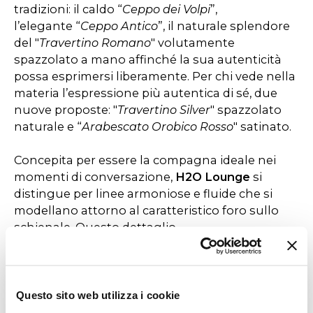
tradizioni: il caldo “
Ceppo dei Volpi
”,
l’elegante “
Ceppo Antico
”, il naturale splendore
del "
Travertino Romano
" volutamente
spazzolato a mano affinché la sua autenticità
possa esprimersi liberamente. Per chi vede nella
materia l’espressione più autentica di sé, due
nuove proposte: "
Travertino Silver
" spazzolato
naturale e “
Arabescato Orobico Rosso
" satinato.
Concepita per essere la compagna ideale nei
momenti di conversazione,
H2O Lounge
si
distingue per linee armoniose e fluide che si
modellano attorno al caratteristico foro sullo
schienale. Questo dettaglio
distintivo rappresenta un omaggio al progetto
originario, sviluppato per la sala da pranzo, che
oggi si evolve adattandosi a nuovi contesti
d’arredo. La struttura, caratterizzata da una
Questo sito web utilizza i cookie
forma che richiama la lettera H generata