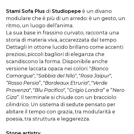
Stami Sofa Plus
di
Studiopepe
è un divano
modulare che è più di un arredo: è un gesto, un
ritmo, un luogo dell’anima.
La sua base in frassino curvato, racconta una
storia di materia viva, accarezzata dal tempo.
Dettagli in ottone lucido brillano come accenti
preziosi, piccoli bagliori di eleganza che
scandiscono la forma. Disponibile anche
versione laccata opaca nei colori: "
Bianco
Camargue
", "
Sabbia del Nilo"
, "
Rosa Jaipur
",
“Rosso Persia
”, "
Bordeaux Etruria
", "
Verde
Provenza
", "
Blu Pacifico
", “
Grigio Londra
” e “
Nero
Giza
”. Il terminale si chiude con un bracciolo
cilindrico. Un sistema di sedute pensato per
abitare il tempo con grazia, tra modularità e
poesia, tra struttura e leggerezza.
Stone artistry