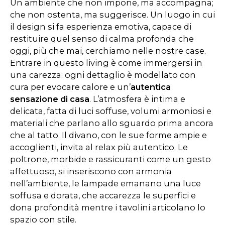
Un ambiente che non impone, ma accompagna;
che non ostenta, ma suggerisce. Un luogo in cui
il design si fa esperienza emotiva, capace di
restituire quel senso di calma profonda che
oggi, più che mai, cerchiamo nelle nostre case.
Entrare in questo living è come immergersi in
una carezza: ogni dettaglio è modellato con
cura per evocare calore e un’
autentica
sensazione di casa
. L’atmosfera è intima e
delicata, fatta di luci soffuse, volumi armoniosi e
materiali che parlano allo sguardo prima ancora
che al tatto. Il divano, con le sue forme ampie e
accoglienti, invita al relax più autentico. Le
poltrone, morbide e rassicuranti come un gesto
affettuoso, si inseriscono con armonia
nell’ambiente, le lampade emanano una luce
soffusa e dorata, che accarezza le superfici e
dona profondità mentre i tavolini articolano lo
spazio con stile.