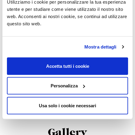
Utilizziamo i cookie per personalizzare la tua esperienza
dall’incontro armonico tra seduta e braccioli, è il
utente e per studiare come viene utilizzato il nostro sito
cuore di un’idea progettuale che gioca con le
web. Acconsenti ai nostri cookie, se continui ad utilizzare
geometrie e le proporzioni. Girevole a 360°,
questo sito web.
questa poltrona offre una libertà di movimento
totale, trasformando ogni conversazione in un
momento di puro comfort e convivialità. Un
Mostra dettagli
complemento perfetto per ambienti residenziali
o contract in cui il design non è solo funzione,
ma anche elemento identitario.
Accetta tutti i cookie
Personalizza
Usa solo i cookie necessari
Gallery