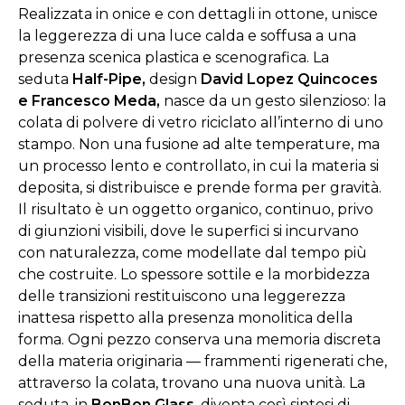
Realizzata in onice e con dettagli in ottone, unisce
la leggerezza di una luce calda e soffusa a una
presenza scenica plastica e scenografica.
La
seduta
Half-Pipe,
design
David Lopez Quincoces
e Francesco Meda,
nasce da un gesto silenzioso: la
colata di polvere di vetro riciclato all’interno di uno
stampo. Non una fusione ad alte temperature, ma
un processo lento e controllato, in cui la materia si
deposita, si distribuisce e prende forma per gravità.
Il risultato è un oggetto organico, continuo, privo
di giunzioni visibili, dove le superfici si incurvano
con naturalezza, come modellate dal tempo più
che costruite.
Lo spessore sottile e la morbidezza
delle transizioni restituiscono una leggerezza
inattesa rispetto alla presenza monolitica della
forma. Ogni pezzo conserva una memoria discreta
della materia originaria — frammenti rigenerati che,
attraverso la colata, trovano una nuova unità. La
seduta, in
BonBon Glass
, diventa così sintesi di