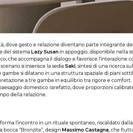
ità, dove gesto e relazione diventano parte integrante de
ce del sistema
Lazy Susan
in appoggio, disponibile nella s
o, che accompagna il dialogo e favorisce l'interazione c
scenario si inserisce la sedia
Saki
, sintesi di una ricerca 
e gambe si dilatano in una struttura spaziale di piani sott
retazione a tre gambe in equilibrio tra rigore e comfort. 
aesaggio domestico rarefatto, dove proporzioni calibrate 
po della relazione.
forma l’incontro in un rituale spontaneo, riscaldato dal
o a bocca “Bronzite”, design
Massimo Castagna
, che flu