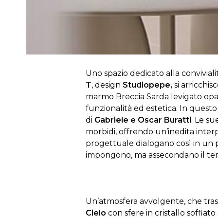
Uno spazio dedicato alla convivial
T
, design
Studiopepe,
si arricchis
marmo Breccia Sarda levigato opac
funzionalità ed estetica. In questo 
di
Gabriele e Oscar Buratti
. Le su
morbidi, offrendo un’inedita interp
progettuale dialogano così in un p
impongono, ma assecondano il tem
Un’atmosfera avvolgente, che tras
Cielo
con sfere in cristallo soffiat