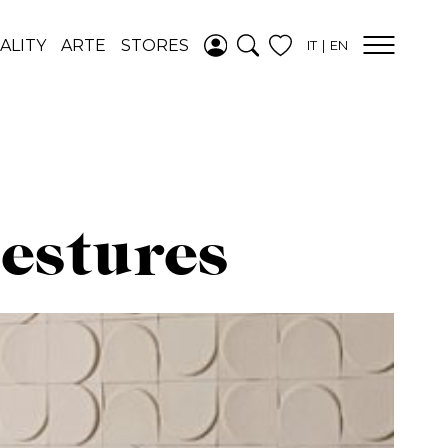
AGGIUNTO ALLA
ALITY
ARTE
STORES
IT
EN
WISHLIST
VEDI LA TUA
WISHLIST
estures