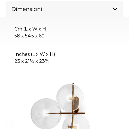
Dimensioni
Cm (L x W x H)
58 x 54.5 x 60
Inches (L x W x H)
23 x 21½ x 23¾