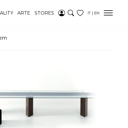
AGGIUNTO ALLA
ALITY
ARTE
STORES
IT
EN
WISHLIST
VEDI LA TUA
WISHLIST
tem