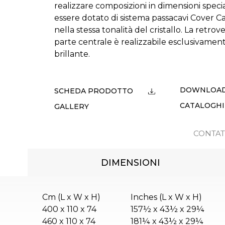
realizzare composizioni in dimensioni specia
essere dotato di sistema passacavi Cover Ca
nella stessa tonalità del cristallo. La retrov
parte centrale è realizzabile esclusivament
brillante.
DOWNLOA
SCHEDA PRODOTTO
CATALOGHI
GALLERY
CONTAT
DIMENSIONI
Cm (L x W x H)
Inches (L x W x H)
400 x 110 x 74
157½ x 43½ x 29¼
460 x 110 x 74
181¼ x 43½ x 29¼