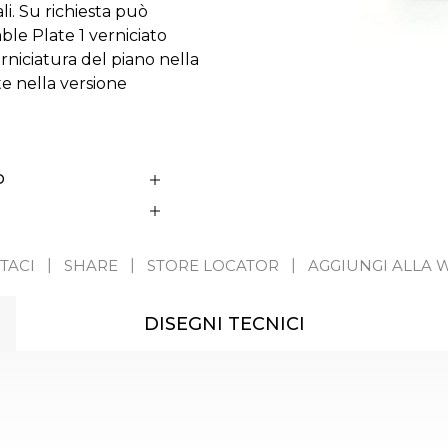
li. Su richiesta può
ble Plate 1 verniciato
erniciatura del piano nella
e nella versione
D
TACI
SHARE
STORE LOCATOR
AGGIUNGI ALLA W
DISEGNI TECNICI