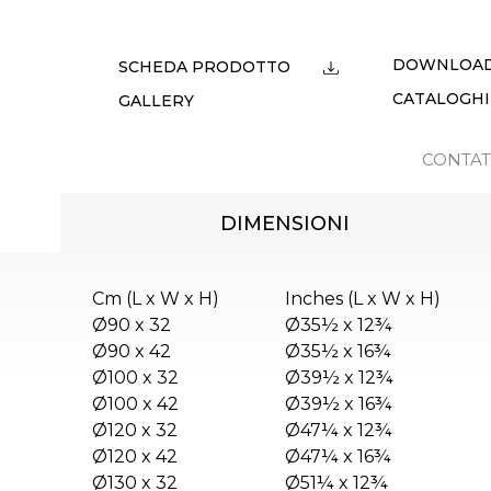
DOWNLOA
SCHEDA PRODOTTO
CATALOGHI
GALLERY
CONTAT
DIMENSIONI
Cm (L x W x H)
Inches (L x W x H)
Ø90 x 32
Ø35½ x 12¾
Ø90 x 42
Ø35½ x 16¾
Ø100 x 32
Ø39½ x 12¾
Ø100 x 42
Ø39½ x 16¾
Ø120 x 32
Ø47¼ x 12¾
Ø120 x 42
Ø47¼ x 16¾
Ø130 x 32
Ø51¼ x 12¾