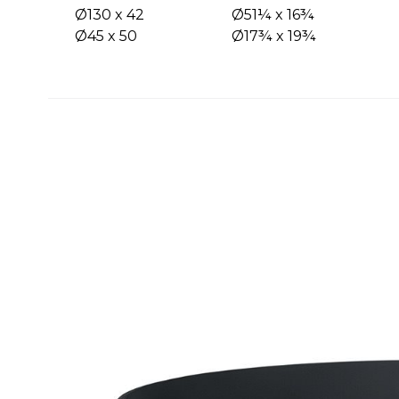
Ø130 x 42
Ø51¼ x 16¾
Ø45 x 50
Ø17¾ x 19¾