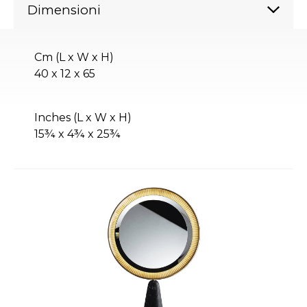
Dimensioni
Cm (L x W x H)
40 x 12 x 65
Inches (L x W x H)
15¾ x 4¾ x 25¾