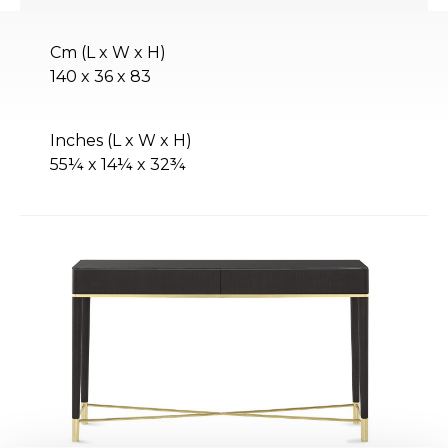
Cm (L x W x H)
140 x 36 x 83
Inches (L x W x H)
55¼ x 14¼ x 32¾