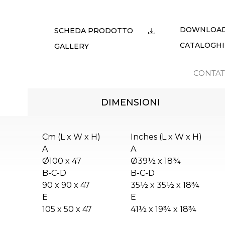
DOWNLOA
SCHEDA PRODOTTO
CATALOGHI
GALLERY
CONTAT
DIMENSIONI
Cm (L x W x H)
Inches (L x W x H)
A
A
Ø100 x 47
Ø39½ x 18¾
B-C-D
B-C-D
90 x 90 x 47
35½ x 35½ x 18¾
E
E
105 x 50 x 47
41½ x 19¾ x 18¾