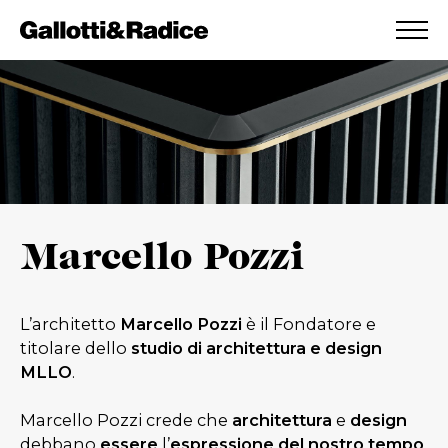
AGGIUNTO ALLA WISHLIST
VEDI LA TUA WISHLIST
Marcello Pozzi
L’architetto
Marcello Pozzi
è il Fondatore e
titolare dello
studio di architettura e design
MLLO
.
Marcello Pozzi crede che
architettura
e
design
debbano
essere
l’
espressione del nostro tempo
,