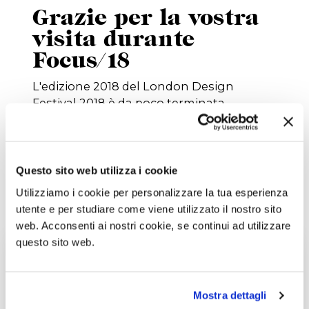
Grazie per la vostra
visita durante
Focus/18
L'edizione 2018 del London Design
Festival 2018 è da poco terminata.
Vorremmo ringraziare tutti coloro che
hanno visitato Luce Solida UK durante
Focus/18. Speriamo che questa esperienza
sia ...
Questo sito web utilizza i cookie
Scopri di più
Utilizziamo i cookie per personalizzare la tua esperienza
utente e per studiare come viene utilizzato il nostro sito
web. Acconsenti ai nostri cookie, se continui ad utilizzare
questo sito web.
Mostra dettagli
Iscriviti alla newsletter