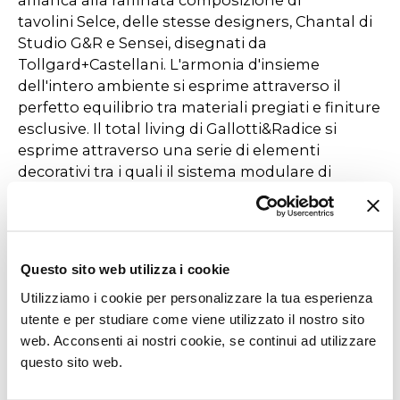
affianca alla raffinata composizione di
tavolini Selce, delle stesse designers, Chantal di
Studio G&R e Sensei, disegnati da
Tollgard+Castellani. L'armonia d'insieme
dell'intero ambiente si esprime attraverso il
perfetto equilibrio tra materiali pregiati e finiture
esclusive. Il total living di Gallotti&Radice si
esprime attraverso una serie di elementi
decorativi tra i quali il sistema modulare di
mensole Roundcut di Studiopepe e la lampada
Key-to-Heaven Fix firmata da Massimo
Castagna.
Questo sito web utilizza i cookie
Il tavolo Selce-T di Studiopepe, con la sua
Utilizziamo i cookie per personalizzare la tua esperienza
texture unica realizzata tramite l'applicazione
utente e per studiare come viene utilizzato il nostro sito
manuale di polveri di pietre naturali, diventa
web. Acconsenti ai nostri cookie, se continui ad utilizzare
invece protagonista della zona dining,
questo sito web.
accompagnato dalle sedie 0414 dello Studio
G&R, che si vestono di nuove nuances inedite