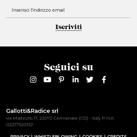
Iscriviti
Seguici su
Gallotti&Radice srl
via Matteotti 17, 22072 Cermenate (CO) - Italy P.IVA
02277520132
PRIVACY
WHISTLEBLOWING
COOKIES
CREDITS