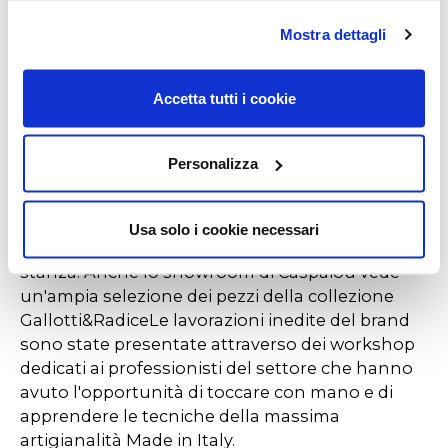
per celebrare il decimo anniversario insieme alla
nuova lampada Bolle Stelo creata da Massimo
Mostra dettagli
Castagna. Tra le altre novità presentate
spiccano la credenza Hide&Seek Door di Pietro
Accetta tutti i cookie
Russo, che si distingue per il suo carattere
anticonformista, ispirato ai mobili degli anni
Settanta e alla Pop Art. Impreziosito con dettagli
Personalizza
in ottone satinato e con anta push and pull o
con apertura bifacciale, Hide&Seek Door è un
contenitore poliedrico e multifunzionale, che
Usa solo i cookie necessari
può essere posizionato anche a centro
stanza. Anche lo showroom di Caspaiou vede
un'ampia selezione dei pezzi della collezione
Gallotti&RadiceLe lavorazioni inedite del brand
sono state presentate attraverso dei workshop
dedicati ai professionisti del settore che hanno
avuto l'opportunità di toccare con mano e di
apprendere le tecniche della massima
artigianalità Made in Italy.