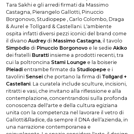
Tara Sakhi e gli arredi firmati da Massimo
Castagna, Pierangelo Gallotti, Pinuccio
Borgonovo, Studiopepe , Carlo Colombo, Draga
& Aurel e Tollgard & Castellani. L'ambiente
ospita infatti diversi pezzi iconici del brand come
il divano
Audrey
di
Massimo Castagna
, il tavolo
Simpòdio
di
Pinuccio Borgonovo
e le sedie
Akiko
dei fratelli
Buratti
insieme a prodotti recenti, tra
cui la poltroncina
Stami Lounge
e la boiserie
Pleiadi
entrambe firmate da
Studiopepe
e i
tavolini
Sensei
che portano la firma di
Tollgard +
Castellani
. La curatela include sculture, incisioni,
ritratti e vasi, che invitano alla riflessione e alla
contemplazione, concentrandosi sulla profonda
conoscenza dell'arte e della cultura egiziana
unita con la competenza nel lavorare il vetro di
Gallotti&Radice, da sempre il DNA dell’azienda, in
una narrazione contemporanea e