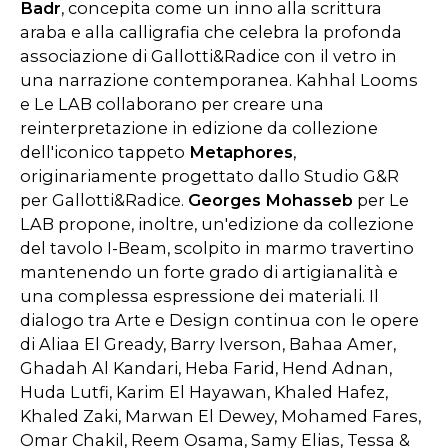
Badr
, concepita come un inno alla scrittura
araba e alla calligrafia che celebra la profonda
associazione di Gallotti&Radice con il vetro in
una narrazione contemporanea. Kahhal Looms
e Le LAB collaborano per creare una
reinterpretazione in edizione da collezione
dell'iconico tappeto
Metaphores
,
originariamente progettato dallo Studio G&R
per Gallotti&Radice.
Georges Mohasseb
per Le
LAB propone, inoltre, un'edizione da collezione
del tavolo I-Beam, scolpito in marmo travertino
mantenendo un forte grado di artigianalità e
una complessa espressione dei materiali. Il
dialogo tra Arte e Design continua con le opere
di Aliaa El Gready, Barry Iverson, Bahaa Amer,
Ghadah Al Kandari, Heba Farid, Hend Adnan,
Huda Lutfi, Karim El Hayawan, Khaled Hafez,
Khaled Zaki, Marwan El Dewey, Mohamed Fares,
Omar Chakil, Reem Osama, Samy Elias, Tessa &