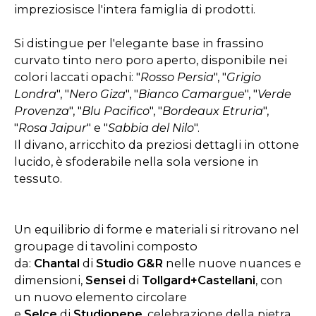
impreziosisce l'intera famiglia di prodotti.
Si distingue per l'elegante base in frassino
curvato tinto nero poro aperto, disponibile nei
colori laccati opachi: "
Rosso Persia
", "
Grigio
Londra
", "
Nero Giza
", "
Bianco Camargue
", "
Verde
Provenza
", "
Blu Pacifico
", "
Bordeaux Etruria
",
"
Rosa Jaipur
" e "
Sabbia del Nilo
".
Il divano, arricchito da preziosi dettagli in ottone
lucido, è sfoderabile nella sola versione in
tessuto.
Un equilibrio di forme e materiali si ritrovano nel
groupage di tavolini composto
da:
Chantal
di
Studio G&R
nelle nuove nuances e
dimensioni,
Sensei
di
Tollgard+Castellani
, con
un nuovo elemento circolare
e
Selce
di
Studiopepe
, celebrazione della pietra