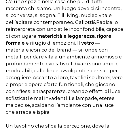
C'è uno spazio nella casa che più di tutti
racconta chi siamo. Un luogo dove ci si incontra,
si conversa, si sogna. È il living, nucleo vitale
dell’abitare contemporaneo. Gallotti&Radice lo
reinterpreta con uno stile inconfondibile, capace
di coniugare
matericità e leggerezza
,
rigore
formale
e rifugio di emozioni. Il
vetro
—
materiale iconico del brand — si fonde con
metalli per dare vita a un ambiente armonioso e
profondamente evocativo. I divani sono ampi e
modulabili, dalle linee avvolgenti e pensati per
accogliere. Accanto a loro, tavolini scultorei, vere
e proprie opere d’arte funzionali, che giocano
con riflessi e trasparenze, creando effetti di luce
sofisticati e mai invadenti. Le lampade, eteree
ma decise, scaldano l’ambiente con una luce
che arreda e ispira.
Un tavolino che sfida la percezione, dove la