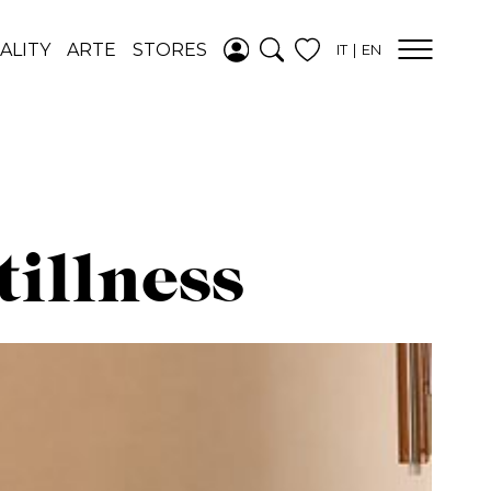
AGGIUNTO ALLA
ALITY
ARTE
STORES
IT
EN
WISHLIST
VEDI LA TUA
WISHLIST
illness