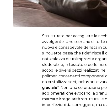
Strutturato per accogliere la ricc
avvolgente.
Uno scenario di forte 
nuova e consapevole densità in cu
silhouette bassa che ridefinisce i
naturalezza di un’impronta organi
sfoderabile, in tessuto o pelle nei
accoglie diversi pezzi realizzati n
polimeri contenenti componenti di 
da cristallizzazioni, inclusioni e va
glaciale
”. Non una colorazione pien
agglomerati che evocano la granular
marcate irregolarità strutturali e
imperfezioni da correggere, ma qua