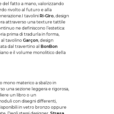
le del fatto a mano, valorizzando
o rivolto al futuro e alla
enerazione.
I tavolini
Ri-Giro
, design
ra attraverso una texture tattile
ontinuo ne definiscono l’estetica:
a prima di tradurla in forma,
 al tavolino
Garçon
, design
ta dal travertino al
BonBon
 piano e il volume monolitico della
o mono materico a sbalzo in
rso una sezione leggera e rigorosa,
iere un libro o un
duli con disegni differenti,
disponibili in vetro bronzo oppure
te. Degli stessi designer,
Stresa