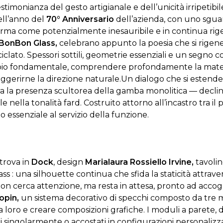
stimonianza del gesto artigianale e dell’unicità irripetibi
ell’anno del
70° Anniversario
dell’azienda, con uno sguard
afferma come potenzialmente inesauribile e in continua rig
BonBon Glass,
celebrano appunto la poesia che si rigene
ciclato. Spessori sottili, geometrie essenziali e un segno c
ipio fondamentale, comprendere profondamente la materi
uggerirne la direzione naturale.
Un dialogo che si estende
tra la presenza scultorea della gamba monolitica — declina
e nella tonalità fard. Costruito attorno all’incastro tra il
 essenziale al servizio della funzione.
itrova in
Dock
, design
Marialaura Rossiello Irvine,
tavolin
s : una silhouette continua che sfida la staticità attrave
n cerca attenzione, ma resta in attesa, pronto ad accogl
opin,
un sistema decorativo di specchi composto da tre mo
a loro e creare composizioni grafiche. I moduli a parete, 
ti singolarmente o accostati in configurazioni personalizza