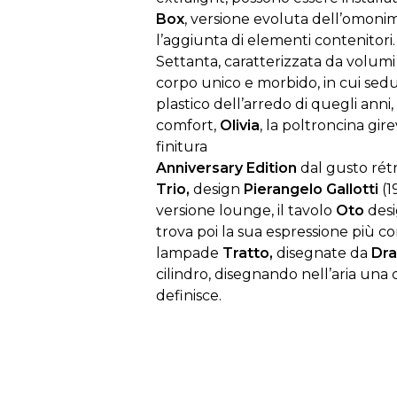
Box
, versione evoluta dell’omoni
l’aggiunta di elementi contenitori
Settanta, caratterizzata da volumi
corpo unico e morbido, in cui sedut
plastico dell’arredo di quegli anni
comfort,
Olivia
, la poltroncina gir
finitura
Anniversary Edition
dal gusto rétr
Trio,
design
Pierangelo Gallotti
(1
versione lounge, il tavolo
Oto
des
trova poi la sua espressione più c
lampade
Tratto,
disegnate da
Dra
cilindro, disegnando nell’aria una 
definisce.