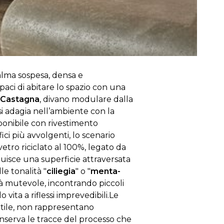
alma sospesa, densa e
aci di abitare lo spazio con una
 Castagna
, divano modulare dalla
si adagia nell’ambiente con la
ponibile con rivestimento
ci più avvolgenti, lo scenario
vetro riciclato al 100%, legato da
tuisce una superficie attraversata
le tonalità "
ciliegia
" o "
menta-
ità mutevole, incontrando piccoli
ita a riflessi imprevedibili.
Le
ttile, non rappresentano
onserva le tracce del processo che