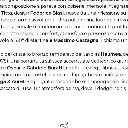
ma composizione a parete con boiserie, mensole integrat
.
Titta
, design
Federica Biasi,
nasce da una riflessione sul
 bassi e forme avvolgenti. Una poltroncina lounge girevo
a e schienale si fondono in una linea continua. Il profilo
, con attenzione a comfort, atmosfera e presenza scenica. 
evole a 180° di
Martina e Massimo Castagna
, richiama u
o del cristallo bronzo temperato dei tavolini
Haumea
, d
975),
una continuità stilistica accentuata dall’iconico giun
ign
Oscar e Gabriele Buratti
, ridefinisce l’equilibrio att
ompiuta in una costellazione multipla, che si manifesta i
ga & Aurel.
Segni grafici sospesi che scompongono e ri
cascata di luce. Un'atmosfera densa, dove il design non si 