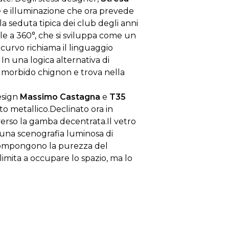
e e illuminazione che ora prevede
la seduta tipica dei club degli anni
le a 360°, che si sviluppa come un
 curvo richiama il linguaggio
In una logica alternativa di
n morbido chignon e trova nella
esign
Massimo Castagna
e
T35
to metallico.
Declinato ora in
raverso la gamba decentrata.
Il vetro
n una scenografia luminosa di
compongono la purezza del
limita a occupare lo spazio, ma lo