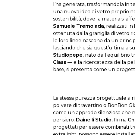
l’ha generata, trasformandola in te
una nuova idea di vetro proprio n
sostenibilità, dove la materia si 
Samuele Tremolada
, realizzati in
ottenuta dalla graniglia di vetro ri
le loro linee nascono da un princ
lasciando che sia quest’ultima a s
Studiopepe,
nato dall’equilibrio 
Glass
— e la ricercatezza della pell
base, si presenta come un progetto
La stessa purezza progettuale si r
polvere di travertino o BonBon Glas
come un approdo silenzioso che no
pensiero.
Dainelli Studio,
firma
Ch
progettati per essere combinati tr
extralight, possono essere installa