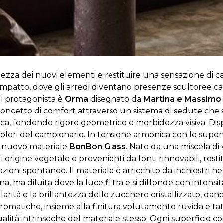
hezza dei nuovi elementi e restituire una sensazione di c
impatto, dove gli arredi diventano presenze scultoree cap
i protagonista è
Orma
disegnato da
Martina e Massimo
l concetto di comfort attraverso un sistema di sedute che 
ca, fondendo rigore geometrico e morbidezza visiva. Dis
 colori del campionario.
In tensione armonica con le superfi
el nuovo materiale
BonBon Glass
. Nato da una miscela di 
origine vegetale e provenienti da fonti rinnovabili, resti
riazioni spontanee.
Il materiale è arricchito da inchiostri nel
a, ma diluita dove la luce filtra e si diffonde con intens
ità e la brillantezza dello zucchero cristallizzato, dando v
 cromatiche, insieme alla finitura volutamente ruvida e ta
lità intrinseche del materiale stesso. Ogni superficie c