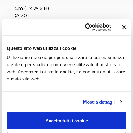
Cm (L x W x H)
Ø120
Ø150
Inches (L x W x H)
Questo sito web utilizza i cookie
Ø47¼
Ø59¼
Utilizziamo i cookie per personalizzare la tua esperienza
utente e per studiare come viene utilizzato il nostro sito
web. Acconsenti ai nostri cookie, se continui ad utilizzare
questo sito web.
Mostra dettagli
Accetta tutti i cookie