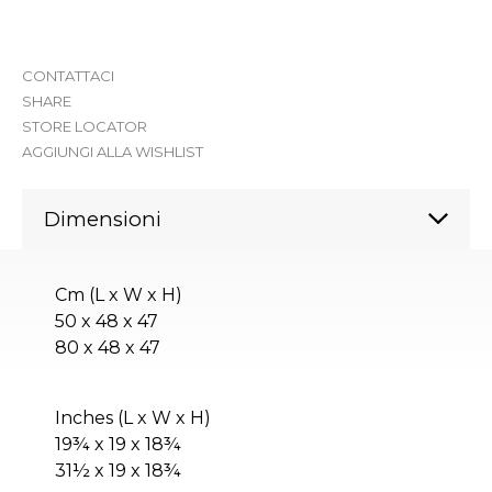
CONTATTACI
SHARE
STORE LOCATOR
AGGIUNGI ALLA WISHLIST
Dimensioni
Cm (L x W x H)
50 x 48 x 47
80 x 48 x 47
Inches (L x W x H)
19¾ x 19 x 18¾
31½ x 19 x 18¾