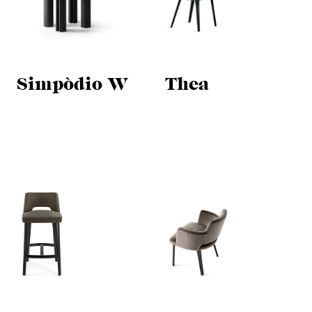
Simpòdio W
Thea