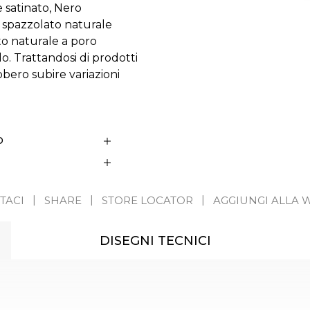
 satinato, Nero
r spazzolato naturale
to naturale a poro
do. Trattandosi di prodotti
bbero subire variazioni
D
TACI
SHARE
STORE LOCATOR
AGGIUNGI ALLA W
DISEGNI TECNICI