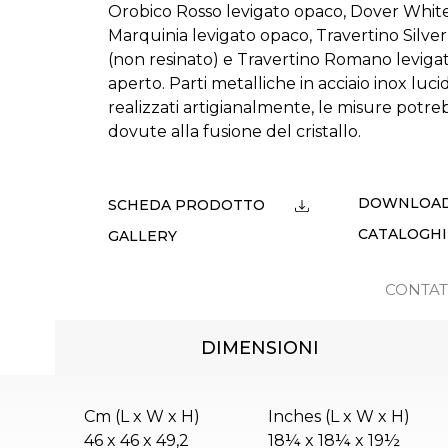
Orobico Rosso levigato opaco, Dover White
Marquinia levigato opaco, Travertino Silve
(non resinato) e Travertino Romano leviga
aperto. Parti metalliche in acciaio inox luci
realizzati artigianalmente, le misure potre
dovute alla fusione del cristallo.
DOWNLOA
SCHEDA PRODOTTO
CATALOGHI
GALLERY
CONTAT
DIMENSIONI
Cm (L x W x H)
Inches (L x W x H)
46 x 46 x 49,2
18¼ x 18¼ x 19½