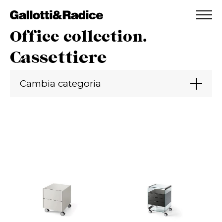
AGGIUNTO ALLA WISHLIST
VEDI LA TUA WISHLIST
Office collection.
Cassettiere
Cambia categoria