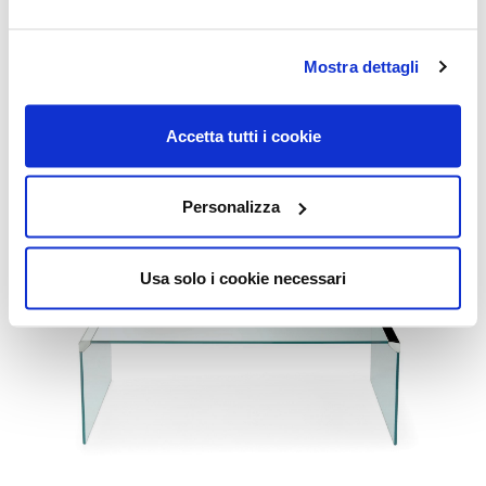
31½ x 31½ x 16¾
39½ x 23¾ x 16¾
39½ x 39½ x 7¼
Mostra dettagli
39½ x 39½ x 16¾
47¼ x 23¾ x 16¾
47¼ x 31½ x 16¾
Accetta tutti i cookie
55¼ x 31½ x 16¾
Personalizza
Usa solo i cookie necessari