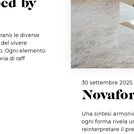
ped by
brano le diverse
 del vivere
so. Ogni elemento
ia di raff
30 settembre 2025
Novafo
Una sintesi armonio
ogni forma rivela un
reinterpretare il p