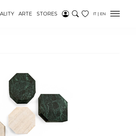
AGGIUNTO ALLA
ALITY
ARTE
STORES
IT
EN
WISHLIST
VEDI LA TUA
WISHLIST