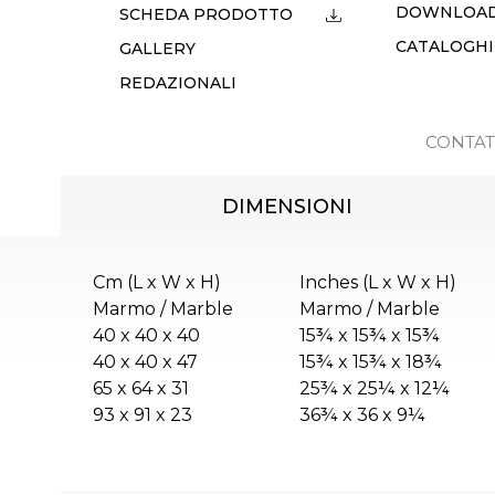
DOWNLOA
SCHEDA PRODOTTO
CATALOGHI
GALLERY
REDAZIONALI
CONTAT
DIMENSIONI
Cm (L x W x H)
Inches (L x W x H)
Marmo / Marble
Marmo / Marble
40 x 40 x 40
15¾ x 15¾ x 15¾
40 x 40 x 47
15¾ x 15¾ x 18¾
65 x 64 x 31
25¾ x 25¼ x 12¼
93 x 91 x 23
36¾ x 36 x 9¼