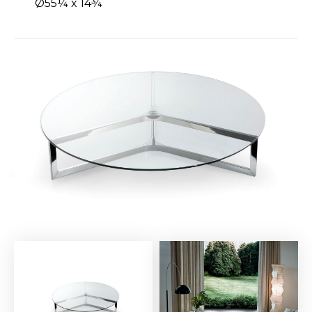
Ø55¼ x 14¾