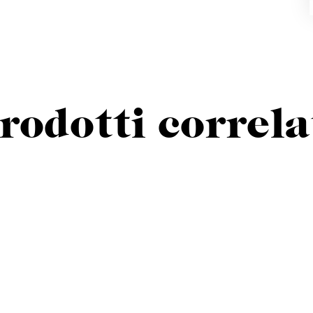
Iscriviti alla newsletter
Rimani sempre informato su nuovi prodotti, eventi e news
rodotti correla
ISCRIVITI