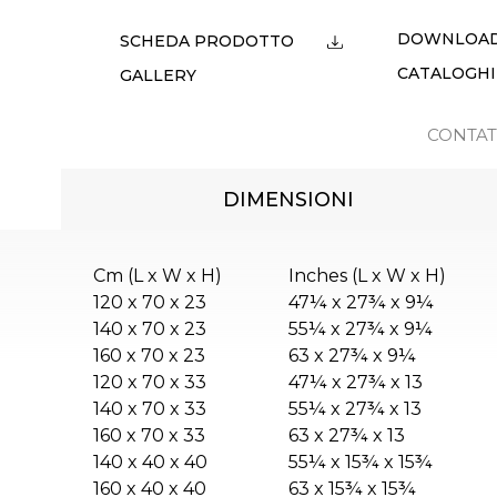
DOWNLOA
SCHEDA PRODOTTO
CATALOGHI
GALLERY
CONTAT
DIMENSIONI
Cm (L x W x H)
Inches (L x W x H)
120 x 70 x 23
47¼ x 27¾ x 9¼
140 x 70 x 23
55¼ x 27¾ x 9¼
160 x 70 x 23
63 x 27¾ x 9¼
120 x 70 x 33
47¼ x 27¾ x 13
140 x 70 x 33
55¼ x 27¾ x 13
160 x 70 x 33
63 x 27¾ x 13
140 x 40 x 40
55¼ x 15¾ x 15¾
160 x 40 x 40
63 x 15¾ x 15¾