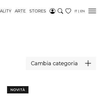
AGGIUNTO ALLA
ALITY
ARTE
STORES
IT
EN
WISHLIST
VEDI LA TUA
WISHLIST
Cambia categoria
NOVITÀ